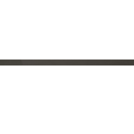
Популярное
Покупателям
Решения для зарядки
Новости
электротранспорта
Контакты
Монтажное оборудование и
Доставка:
промышленные разъемы
Возврат и обмен
Источники бесперебойного
питания
Розетки и выключатели
Освещение для дома